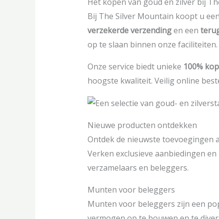
Het kopen van goud en zilver bij Th
Bij The Silver Mountain koopt u e
verzekerde verzending
en een
teru
op te slaan binnen onze faciliteiten.
Onze service biedt unieke
100% kop
hoogste kwaliteit. Veilig online bes
Nieuwe producten ontdekken
Ontdek de nieuwste toevoegingen aa
Verken exclusieve aanbiedingen en l
verzamelaars en beleggers.
Munten voor beleggers
Munten voor beleggers zijn een pop
vermogen op te bouwen en te diversi