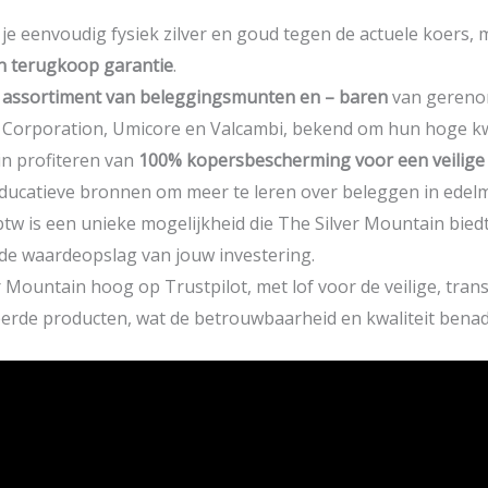
je eenvoudig fysiek zilver en goud tegen de actuele koers, 
n terugkoop garantie
.
 assortiment van beleggingsmunten en
– baren
van gereno
n Corporation, Umicore en Valcambi, bekend om hun hoge kwa
in profiteren van
100% kopersbescherming voor een veilige 
ducatieve bronnen om meer te leren over beleggen in edelm
tw is een unieke mogelijkheid die The Silver Mountain bied
 de waardeopslag van jouw investering.
 Mountain hoog op Trustpilot, met lof voor de veilige, tra
erde producten, wat de betrouwbaarheid en kwaliteit benad