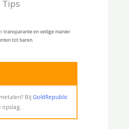
 Tips
en
transparante en veilige manier
nten tot baren
.
lmetalen? Bij
GoldRepublic
 opslag.