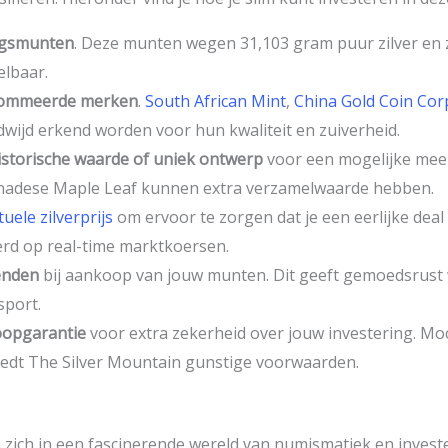
ngsmunten
. Deze munten wegen 31,103 gram puur zilver en 
elbaar.
ommeerde merken
.
South African Mint
,
China Gold Coin Cor
wijd erkend worden voor hun kwaliteit en zuiverheid.
istorische waarde of uniek ontwerp
voor een mogelijke mee
nadese Maple Leaf kunnen extra verzamelwaarde hebben.
tuele zilverprijs
om ervoor te zorgen dat je een eerlijke deal 
rd op real-time marktkoersen.
enden
bij aankoop van jouw munten. Dit geeft gemoedsrust 
sport.
oopgarantie
voor extra zekerheid over jouw investering. Moc
biedt The Silver Mountain gunstige voorwaarden.
ich in een fascinerende wereld van numismatiek en invester