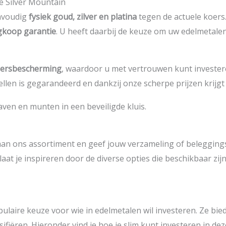
e Silver Mountain
envoudig
fysiek goud, zilver en platina
tegen de actuele koers.
gkoop garantie
. U heeft daarbij de keuze om uw edelmetalen f
ersbescherming
, waardoor u met vertrouwen kunt invester
tellen is gegarandeerd en dankzij onze scherpe prijzen krijgt 
n ons assortiment en geef jouw verzameling of beleggingsp
aat je inspireren door de diverse opties die beschikbaar zi
ulaire keuze voor wie in edelmetalen wil investeren. Ze bi
fiëren. Hieronder vind je hoe je slim kunt investeren in de