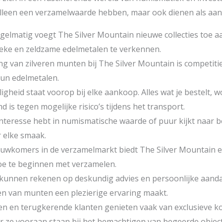
alleen een verzamelwaarde hebben, maar ook dienen als aant
egelmatig voegt The Silver Mountain nieuwe collecties toe a
eke en zeldzame edelmetalen te verkennen.
lling van zilveren munten bij The Silver Mountain is competi
hun edelmetalen.
iligheid staat voorop bij elke aankoop. Alles wat je bestelt
 is tegen mogelijke risico’s tijdens het transport.
 interesse hebt in numismatische waarde of puur kijkt naar
r elke smaak.
euwkomers in de verzamelmarkt biedt The Silver Mountain 
oe te beginnen met verzamelen.
 kunnen rekenen op deskundig advies en persoonlijke aandac
n van munten een plezierige ervaring maakt.
den en terugkerende klanten genieten vaak van exclusieve k
r ze vooraan staan bij het bemachtigen van begeerde objec