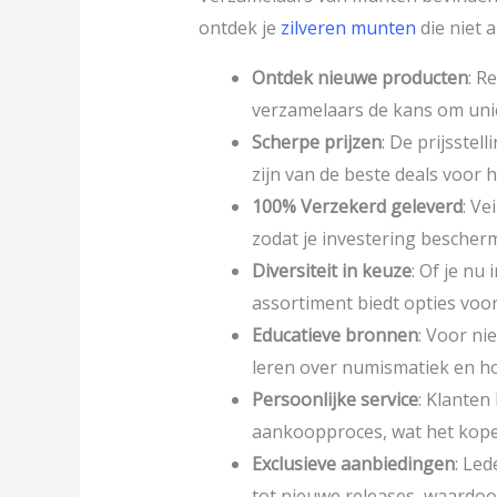
ontdek je
zilveren munten
die niet 
Ontdek nieuwe producten
: R
verzamelaars de kans om uni
Scherpe prijzen
: De prijsste
zijn van de beste deals voor 
100% Verzekerd geleverd
: Ve
zodat je investering beschermd
Diversiteit in keuze
: Of je nu
assortiment biedt opties voo
Educatieve bronnen
: Voor ni
leren over numismatiek en h
Persoonlijke service
: Klanten
aankoopproces, wat het kope
Exclusieve aanbiedingen
: Le
tot nieuwe releases, waardoo