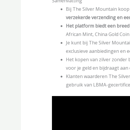
Samenvatting
Bij The Silver Mountain koop 
verzekerde verzending en ee
Het platform biedt een
breed
African Mint, China Gold Coi
Je kunt bij The Silver Mounta
exclusieve aanbiedingen en e
Het kopen van zilver zonder b
voor je geld en bijdraagt aan
Klanten waarderen The Silver
gebruik van LBMA-gecertifice