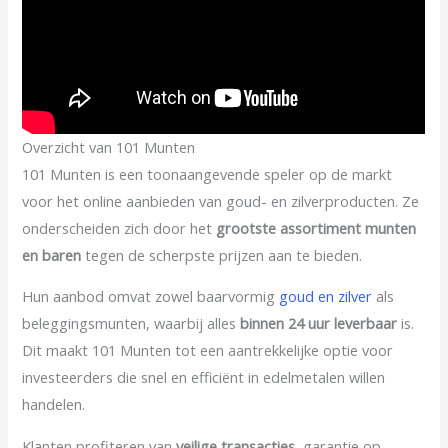
Overzicht van 101 Munten
101 Munten is een toonaangevende speler op de markt
voor het online aanbieden van goud- en zilverproducten. Ze
onderscheiden zich door het
grootste assortiment munten
en baren
tegen de scherpste prijzen aan te bieden.
Hun aanbod omvat zowel baarvormig
goud en zilver
als
beleggingsmunten, waarbij alles
binnen 24 uur leverbaar
is.
Dit maakt 101 Munten tot een aantrekkelijke optie voor
investeerders die snel en efficiënt in edelmetalen willen
handelen.
Klanten profiteren van
veilige transacties
, garantie op