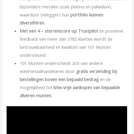
bijzondere metalen zoals platina en palladium,
waardoor beleggers hun
portfolio kunnen
diversifiëren
.
Met een
4
– sterrenscore op Trustpilot
en positieve
feedback van meer dan 3782 klanten wordt de
betrouwbaarheid en kwaliteit van 101 Munten
ondersteund.
101 Munten onderscheidt zich van andere
edelmetaalhandelaren door
gratis verzending bij
bestellingen boven een bepaald bedrag
en de
mogelijkheid tot
btw-vrije aankopen van bepaalde
zilveren munten
.