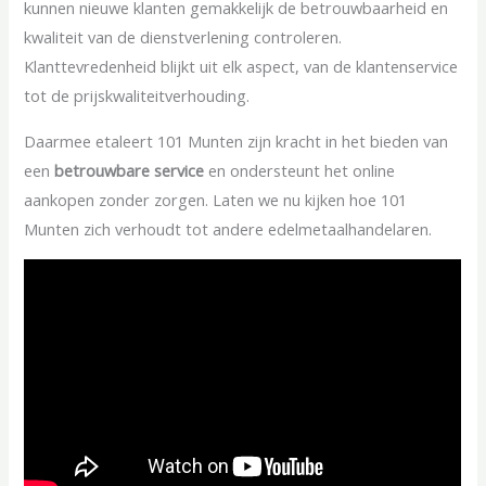
kunnen nieuwe klanten gemakkelijk de betrouwbaarheid en
kwaliteit van de dienstverlening controleren.
Klanttevredenheid blijkt uit elk aspect, van de klantenservice
tot de prijskwaliteitverhouding.
Daarmee etaleert 101 Munten zijn kracht in het bieden van
een
betrouwbare service
en ondersteunt het online
aankopen zonder zorgen. Laten we nu kijken hoe 101
Munten zich verhoudt tot andere edelmetaalhandelaren.