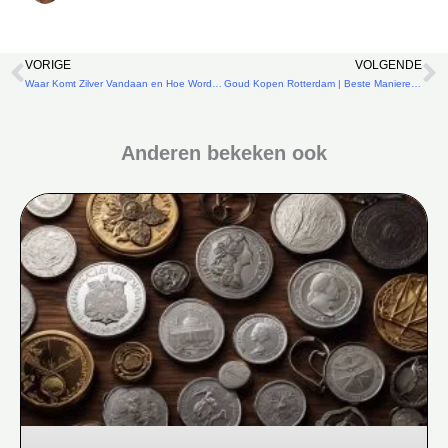
VORIGE
VOLGENDE
Vorige
V
Waar Komt Zilver Vandaan en Hoe Wordt Het Gewonnen?
Goud Kopen Rotterdam | Beste Manieren om Goud te Kopen
Anderen bekeken ook