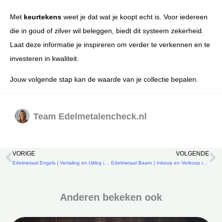
Met
keurtekens
weet je dat wat je koopt echt is. Voor iedereen
die in goud of zilver wil beleggen, biedt dit systeem zekerheid.
Laat deze informatie je inspireren om verder te verkennen en te
investeren in kwaliteit.
Jouw volgende stap kan de waarde van je collectie bepalen.
Team Edelmetalencheck.nl
VORIGE
VOLGENDE
Vorige
V
Edelmetaal Engels | Vertaling en Uitleg in het Nederlands
Edelmetaal Baarn | Inkoop en Verkoop in Één Overzicht
Anderen bekeken ook