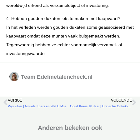
wereldwijd erkend als verzamelobject of investering.
4. Hebben gouden dukaten iets te maken met kaapvaart?
In het verleden werden gouden dukaten soms geassocieerd met
kaapvaart omdat deze munten vaak buitgemaakt werden.
Tegenwoordig hebben ze echter voornamelijk verzamel- of
investeringswaarde.
Team Edelmetalencheck.nl
VORIGE
VOLGENDE
Vorige
V
Prijs Zilver | Actuele Koers en Wat U Moet Weten
Goud Koers 10 Jaar | Grafische Ontwikkeling Uitgelegd
Anderen bekeken ook