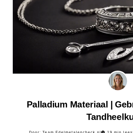
Palladium Materiaal | Geb
Tandheelk
Door:
Team Edelmetalencheck.nl
19 min lees