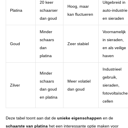
20 keer
Uitgebreid in
Hoog, maar
Platina
schaarser
auto-industrie
kan fluctueren
dan goud
en sieraden
Minder
Voornamelijk
schaars
in sieraden,
Goud
Zeer stabiel
dan
en als veilige
platina
haven
Industrieel
Minder
gebruik,
schaars
Meer volatiel
Zilver
sieraden,
dan goud
dan goud
fotovoltaïsche
en platina
cellen
Deze tabel toont aan dat de
unieke eigenschappen
en de
schaarste van platina
het een interessante optie maken voor