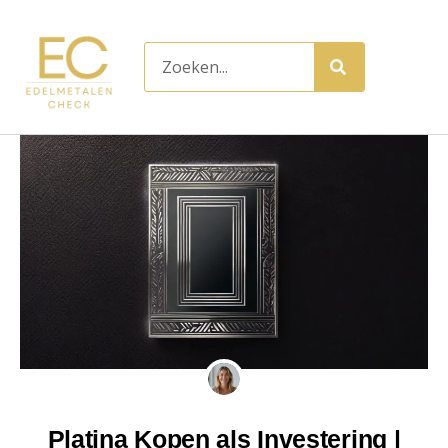
Ga
naar
Zoeken
de
inhoud
Platina Kopen als Investering |